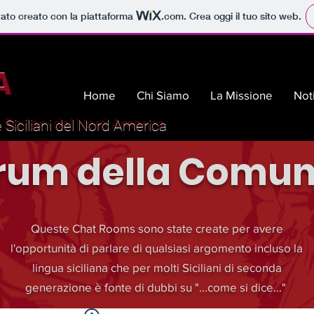
tato creato con la piattaforma
.com
. Crea oggi il tuo sito web.
Home
Chi Siamo
La Missione
Not
Siciliani del Nord America
rum della Comun
Queste Chat Rooms sono state create per avere
l'opportunità di parlare di qualsiasi argomento incluso la
lingua siciliana che per molti Siciliani di seconda
generazione è fonte di dubbi su "...come si dice..."