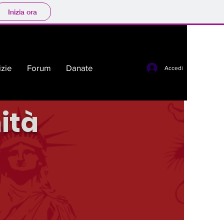
Inizia ora
izie
Forum
Danate
Accedi
ità