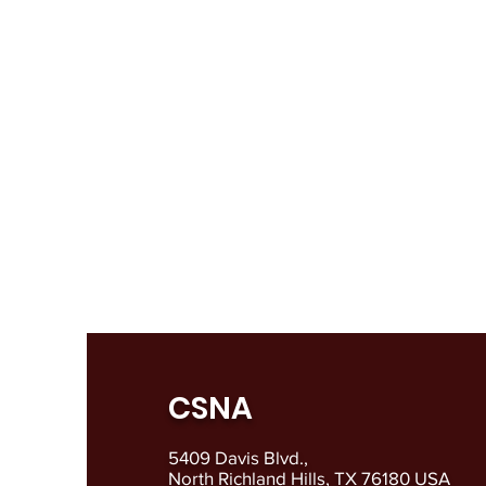
CSNA
5409 Davis Blvd.,
North Richland Hills, TX 76180 USA